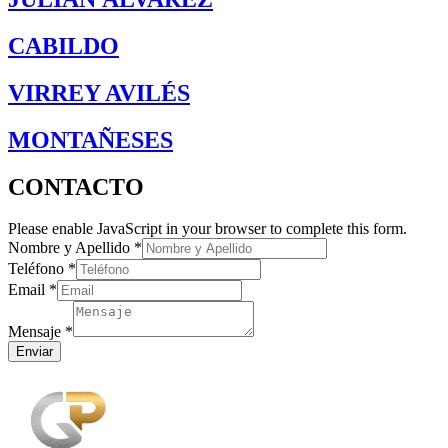
CABILDO
VIRREY AVILÉS
MONTAÑESES
CONTACTO
Please enable JavaScript in your browser to complete this form.
Nombre y Apellido
*
Teléfono
*
Email
*
Nombre
Teléfono
Mensaje
*
Email
Enviar