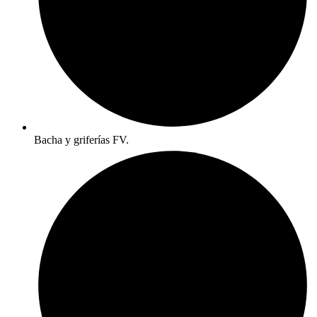
Bacha y griferías FV.