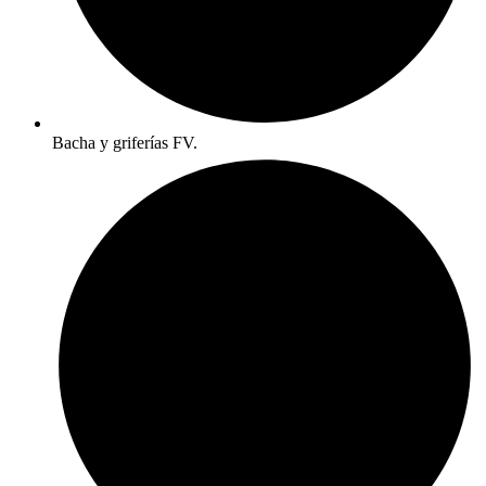
Bacha y griferías FV.